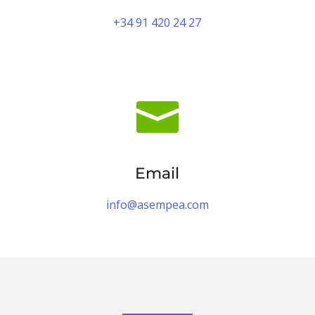
+34 91 420 24 27

Email
info@asempea.com