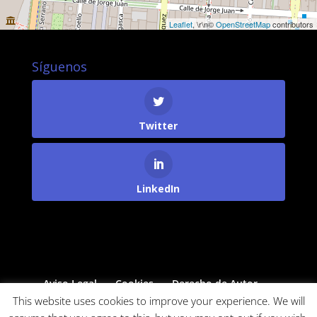
Leaflet
, \r\n©
OpenStreetMap
contributors
Síguenos
Twitter
LinkedIn
Aviso Legal
Cookies
Derecho de Autor
Protección de Datos
This website uses cookies to improve your experience. We will