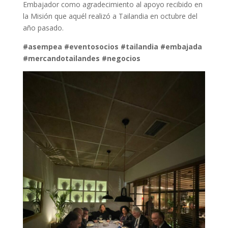
Embajador como agradecimiento al apoyo recibido en
la Misión que aquél realizó a Tailandia en octubre del
año pasado.
#asempea
#eventosocios
#tailandia
#embajada
#mercandotailandes
#negocios