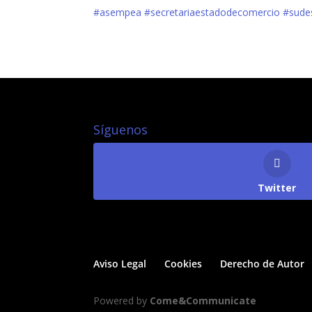
#asempea
#secretariaestadodecomercio
#sudes
Síguenos
Twitter
Aviso Legal
Cookies
Derecho de Autor
Powered by
Come&Communicate