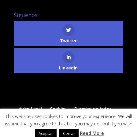
Síguenos
Twitter
LinkedIn
Aviso Legal
Cookies
Derecho de Autor
Protección de Datos
This website uses cookies to improve your experience. We will
assume that you agree to this, but you may opt-out if you wish.
Read More
Powered by
Come&Communicate
Aceptar
Cerrar