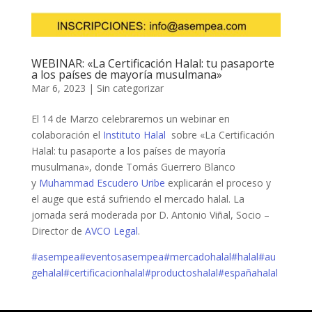
WEBINAR: «La Certificación Halal: tu pasaporte
a los países de mayoría musulmana»
Mar 6, 2023
|
Sin categorizar
El 14 de Marzo celebraremos un webinar en
colaboración el
Instituto Halal
sobre «La Certificación
Halal: tu pasaporte a los países de mayoría
musulmana», donde Tomás Guerrero Blanco
y
Muhammad Escudero Uribe
explicarán el proceso y
el auge que está sufriendo el mercado halal. La
jornada será moderada por D. Antonio Viñal, Socio –
Director de
AVCO Legal
.
#asempea
#eventosasempea
#mercadohalal
#halal
#au
gehalal
#certificacionhalal
#productoshalal
#españahalal