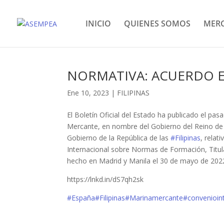
INICIO
QUIENES SOMOS
MER
NORMATIVA: ACUERDO ES
Ene 10, 2023
|
FILIPINAS
El Boletín Oficial del Estado ha publicado el pa
Mercante, en nombre del Gobierno del Reino d
Gobierno de la República de las
#Filipinas
, relat
Internacional sobre Normas de Formación, Titu
hecho en Madrid y Manila el 30 de mayo de 202
https://lnkd.in/dS7qh2sk
#España
#Filipinas
#Marinamercante
#convenioin